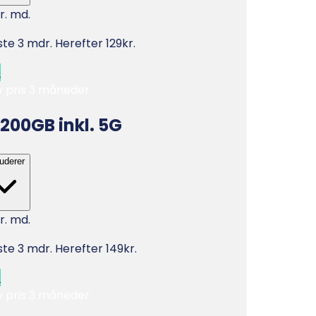
r. md.
ste 3 mdr. Herefter 129kr.
b
v pris 3 måneder
200GB
inkl. 5G
luderer
r. md.
ste 3 mdr. Herefter 149kr.
b
v pris 3 måneder