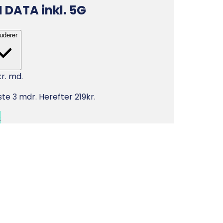
I DATA
inkl. 5G
luderer
kr. md.
ste 3 mdr. Herefter 219kr.
b