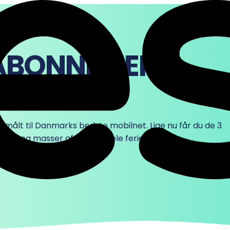
ABONNEMENT
BØVL
målt til Danmarks bedste mobilnet. Lige nu får du de 3
pris - og masser af data til hele ferien.