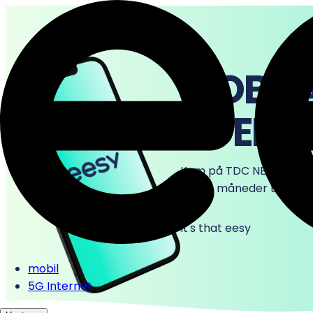
MOBIL
MOBIL
UDEN 
Kom på TDC NET, som er 
første måneder
til halv 
It's that eesy
mobil
5G Internet