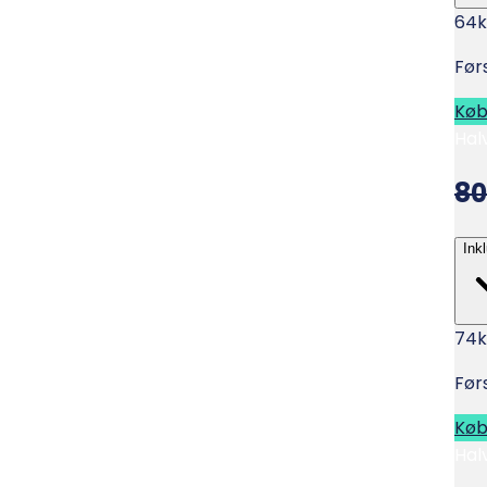
64
k
Før
Kø
Hal
80
Ink
74
k
Før
Kø
Hal