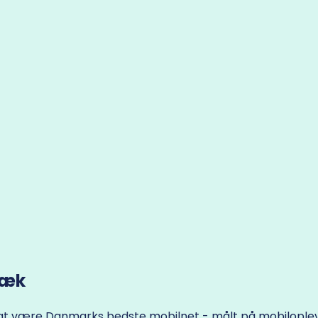
ræk
 til at være Danmarks bedste mobilnet - målt på mobilople