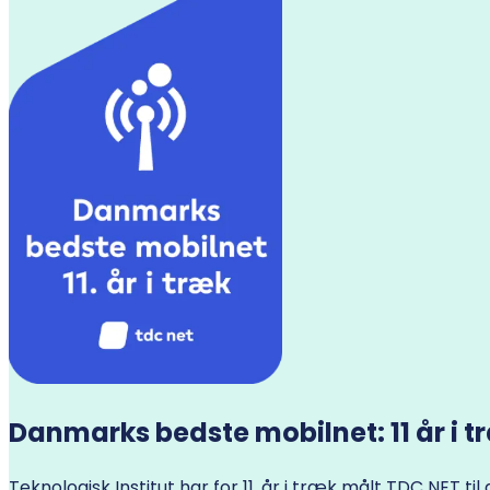
Danmarks bedste mobilnet: 11 år i t
Teknologisk Institut har for 11. år i træk målt TDC NET