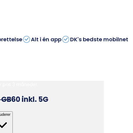
prettelse
Alt i én app
DK's bedste mobilnet
v pris 3 måneder
 GB
60
inkl. 5G
luderer