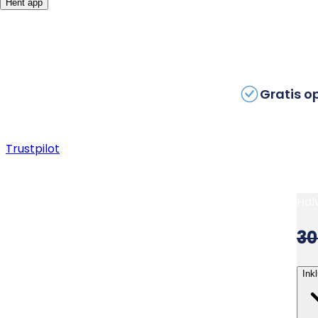
Hent app
Gratis o
Trustpilot
Hal
30
Ink