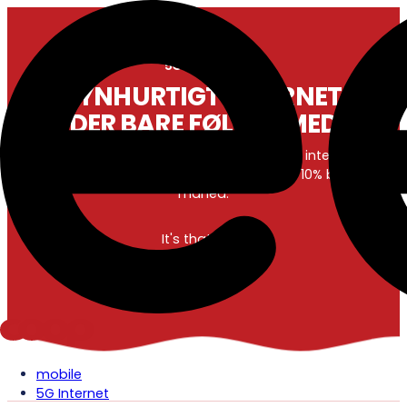
5G INTERNET
LYNHURTIGT INTERNET
DER BARE FØLGER MED
Med 5G Internet fra eesy ka' du nemt ta' dit internet med
og hurtigt komme online. Bestil lige nu og få 10% bonus hver
måned.
It's that eesy
mobile
5G Internet