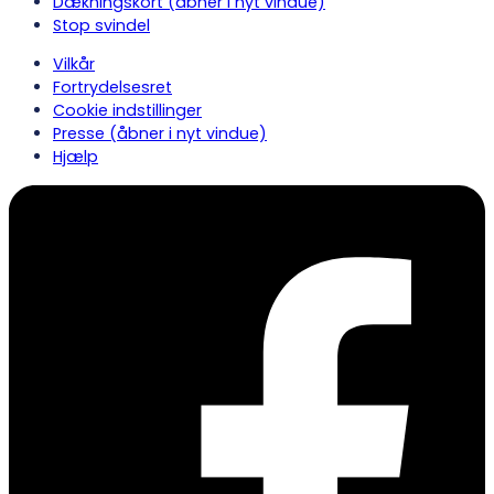
Dækningskort
(åbner i nyt vindue)
Stop svindel
Vilkår
Fortrydelsesret
Cookie indstillinger
Presse
(åbner i nyt vindue)
Hjælp