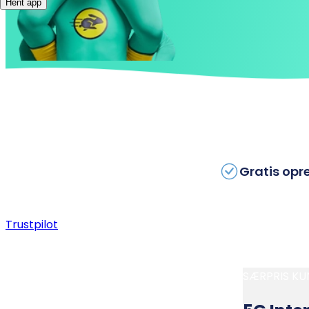
Hent app
Gratis opr
Trustpilot
SÆRPRIS KU