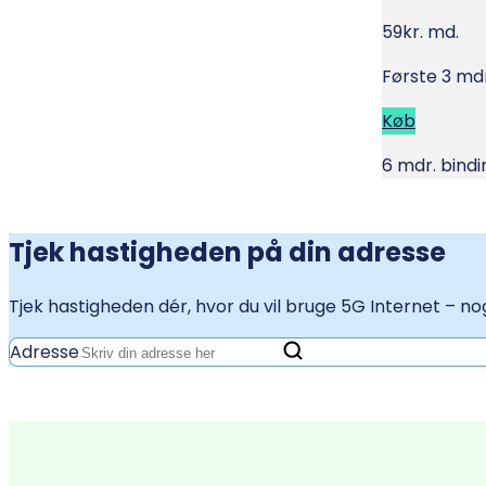
59
kr. md.
Første 3 mdr
Køb
6 mdr. bindin
Tjek hastigheden på din adresse
Tjek hastigheden dér, hvor du vil bruge 5G Internet – n
Adresse