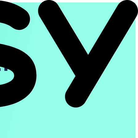
ET
ris.