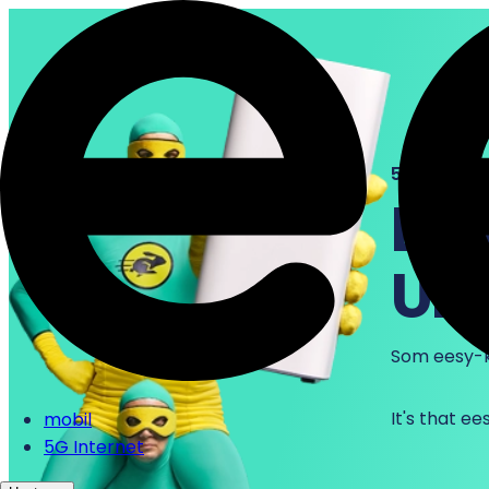
5G INTERNE
LY
UD
Som eesy-ku
It's that ee
mobil
5G Internet