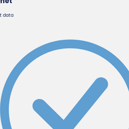
rnet
 data