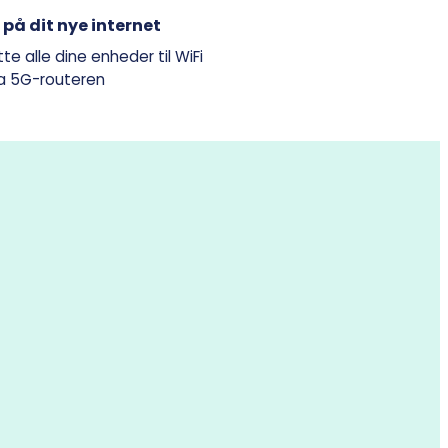
 på dit nye internet
tte alle dine enheder til WiFi
ra 5G-routeren