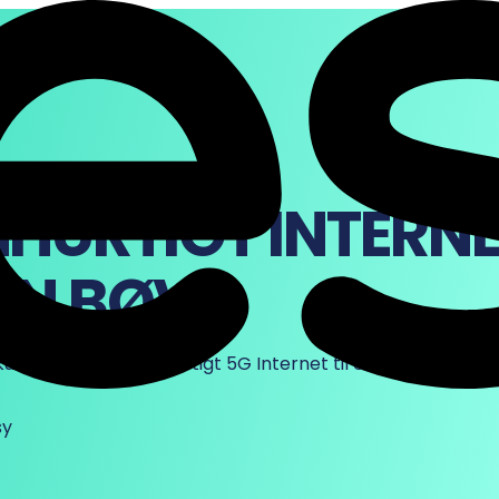
T
NHURTIGT INTERN
EN BØVL
nde kan du få lynhurtigt 5G Internet til en ekstra skarp p
sy