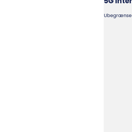
5G Inte
Ubegrænset